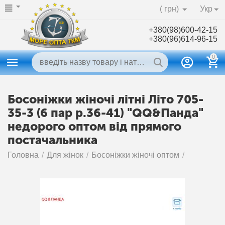
( грн)
Укр
+380(98)600-42-15
+380(96)614-96-15
0
Босоніжки жіночі літні Літо 705-
35-3 (6 пар р.36-41) "QQ&Панда"
недорого оптом від прямого
постачальника
Головна
/
Для жінок
/
Босоніжки жіночі оптом
/