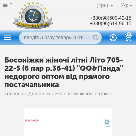
( грн)
Укр
+380(98)600-42-15
+380(96)614-96-15
0
Босоніжки жіночі літні Літо 705-
22-5 (6 пар р.36-41) "QQ&Панда"
недорого оптом від прямого
постачальника
Головна
/
Для жінок
/
Босоніжки жіночі оптом
/