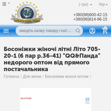
( грн)
Укр
+380(98)600-42-15
+380(96)614-96-15
0
Босоніжки жіночі літні Літо 705-
20-1 (6 пар р.36-41) "QQ&Панда"
недорого оптом від прямого
постачальника
Головна
/
Для жінок
/
Босоніжки жіночі оптом
/