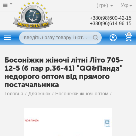
( грн)
Укр
+380(98)600-42-15
+380(96)614-96-15
0
Босоніжки жіночі літні Літо 705-
12-5 (6 пар р.36-41) "QQ&Панда"
недорого оптом від прямого
постачальника
Головна
/
Для жінок
/
Босоніжки жіночі оптом
/