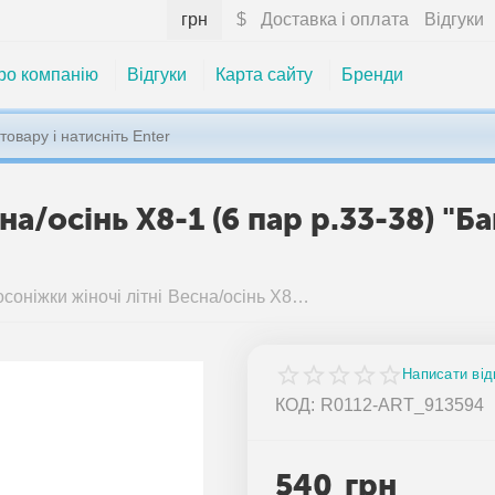
грн
$
Доставка і оплата
Відгуки
ро компанію
Відгуки
Карта сайту
Бренди
на/осінь X8-1 (6 пар р.33-38) "
Босоніжки жіночі літні Весна/осінь X8-1 (6 пар р.33-38) "Башили" недорого оптом від прямого постачальника
Написати від
КОД:
R0112-ART_913594
540
грн