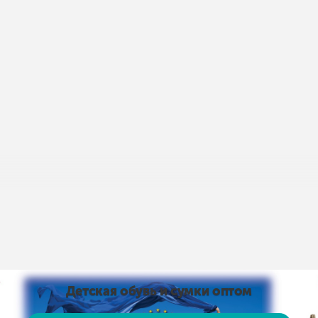
пис умов доставки і оплати:
Умови доставки та оплати
від 15 тис. грн. і оплаті на карту доставка безкоштовно
 на карту доставка безкоштовно! Доставка НЕ ​​ОПЛАЧУЄ
, рушники тощо)
Детская обувь и сумки оптом