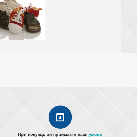
При покупці, ви приймаєте наші
умови