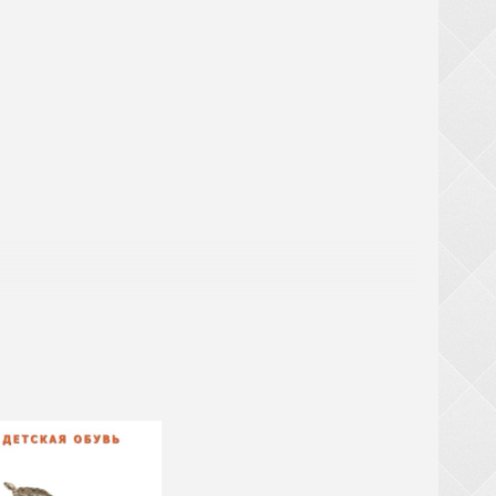
! При замовленні взуття від 20 ящиків (крім
ТЬСЯ за великогабаритний товар (валізи,