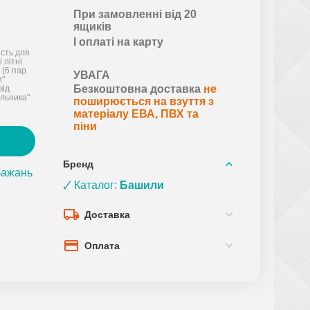
При замовленні від 20
ящиків
І оплаті на карту
ість для
 літні
 (6 пар
УВАГА
и"
Безкоштовна доставка
не
від
льника"
поширюється на взуття з
матеріалу ЕВА, ПВХ та
піни
Бренд
бажань
🗸 Каталог:
Башили
Доставка
Оплата