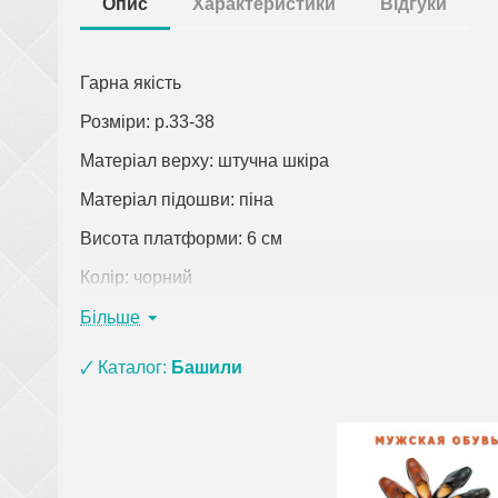
Опис
Характеристики
Відгуки
Гарна якість
Розміри: р.33-38
Матеріал верху: штучна шкіра
Матеріал підошви: піна
Висота платформи: 6 см
Колір: чорний
Країна виробник: Китай
Більше
Клацніть по посиланню, щоб відкрити докладний о
🗸 Каталог:
Башили
При замовленні одягу (крім верхнього) на суму 
взуття з матеріалу ЕВА, ПВХ та піни) і оплаті
рюкзаки, сумки, покривала, постільна білизна