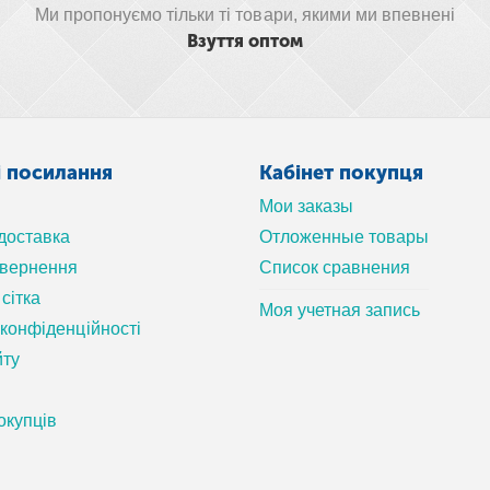
Ми пропонуємо тільки ті товари, якими ми впевнені
Взуття оптом
і посилання
Кабінет покупця
Мои заказы
 доставка
Отложенные товары
овернення
Список сравнения
сітка
Моя учетная запись
 конфіденційності
йту
окупців