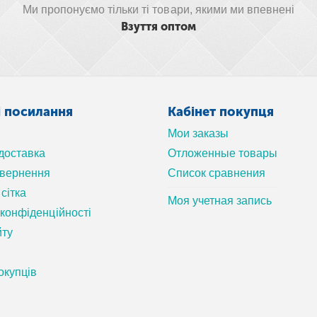
Ми пропонуємо тільки ті товари, якими ми впевнені
Взуття оптом
і посилання
Кабінет покупця
Мои заказы
 доставка
Отложенные товары
овернення
Список сравнения
сітка
Моя учетная запись
 конфіденційності
йту
окупців