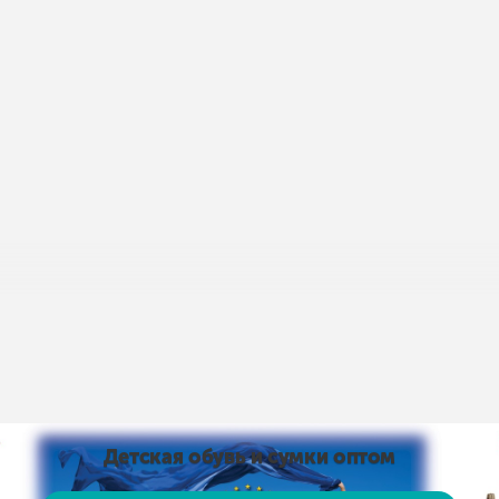
пис умов доставки і оплати:
Умови доставки та оплати
від 15 тис. грн. і оплаті на карту доставка безкоштовно
 на карту доставка безкоштовно! Доставка НЕ ​​ОПЛАЧУЄ
, рушники тощо)
Детская обувь и сумки оптом