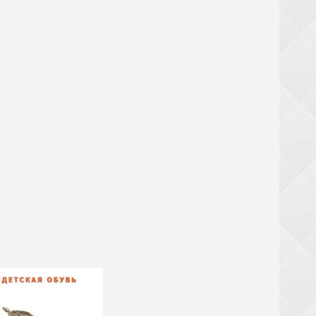
! При замовленні взуття від 20 ящиків (крім
ТЬСЯ за великогабаритний товар (валізи,