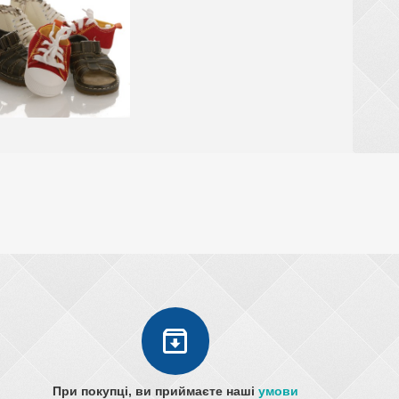
При покупці, ви приймаєте наші
умови