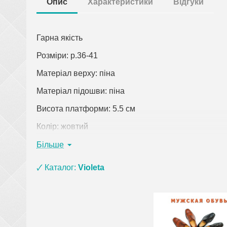
Опис
Характеристики
Відгуки
Гарна якість
Розміри: р.36-41
Матеріал верху: піна
Матеріал підошви: піна
Висота платформи: 5.5 см
Колір: жовтий
Країна виробник: Китай
Більше
Клацніть по посиланню, щоб відкрити докладний о
🗸 Каталог:
Violeta
При замовленні одягу (крім верхнього) на суму 
взуття з матеріалу ЕВА, ПВХ та піни) і оплаті
рюкзаки, сумки, покривала, постільна білизна