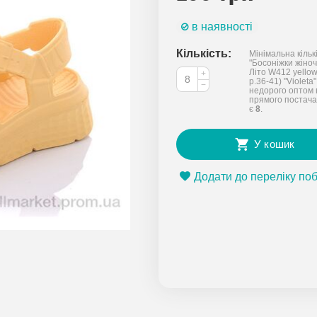
в наявності
Кількість:
Мінімальна кільк
"Босоніжки жіночі
Літо W412 yellow
+
р.36-41) "Violeta"
−
недорого оптом 
прямого постача
є
8
.
У кошик
Додати до переліку по