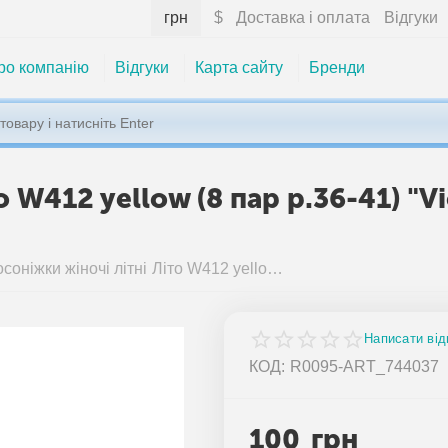
грн
$
Доставка і оплата
Відгуки
ро компанію
Відгуки
Карта сайту
Бренди
о W412 yellow (8 пар р.36-41) "V
Босоніжки жіночі літні Літо W412 yellow (8 пар р.36-41) "Violeta" недорого оптом від прямого постачальника
Написати від
КОД:
R0095-ART_744037
100
грн