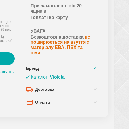
При замовленні від 20
ящиків
І оплаті на карту
ість для
 літні
 (8 пар
УВАГА
Безкоштовна доставка
не
від
льника"
поширюється на взуття з
матеріалу ЕВА, ПВХ та
піни
Бренд
бажань
🗸 Каталог:
Violeta
Доставка
Оплата