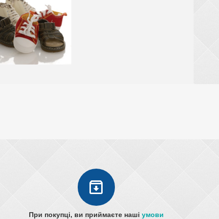
При покупці, ви приймаєте наші
умови