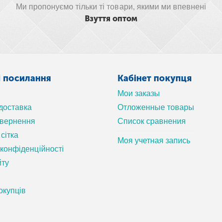
Ми пропонуємо тільки ті товари, якими ми впевнені
Взуття оптом
і посилання
Кабінет покупця
Мои заказы
 доставка
Отложенные товары
овернення
Список сравнения
сітка
Моя учетная запись
 конфіденційності
йту
окупців