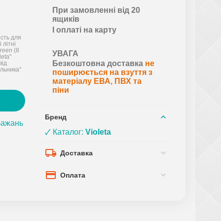
При замовленні від 20
ящиків
І оплаті на карту
ість для
 літні
reen (8
УВАГА
leta"
Безкоштовна доставка
не
від
льника"
поширюється на взуття з
матеріалу ЕВА, ПВХ та
піни
Бренд
бажань
🗸 Каталог:
Violeta
Доставка
Оплата