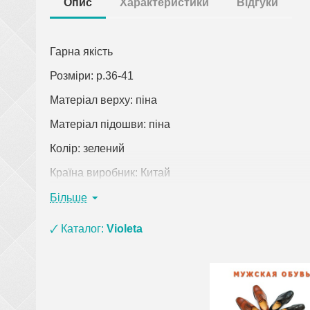
Опис
Характеристики
Відгуки
Гарна якість
Розміри: р.36-41
Матеріал верху: піна
Матеріал підошви: піна
Колір: зелений
Країна виробник: Китай
Клацніть по посиланню, щоб відкрити докладний о
Більше
При замовленні одягу (крім верхнього) на суму 
🗸 Каталог:
Violeta
взуття з матеріалу ЕВА, ПВХ та піни) і оплаті
рюкзаки, сумки, покривала, постільна білизна