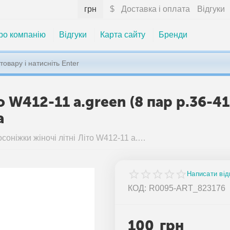
грн
$
Доставка і оплата
Відгуки
ро компанію
Відгуки
Карта сайту
Бренди
о W412-11 a.green (8 пар р.36-4
а
Босоніжки жіночі літні Літо W412-11 a.green (8 пар р.36-41) "Violeta" недорого оптом від прямого постачальника
Написати від
КОД:
R0095-ART_823176
100
грн