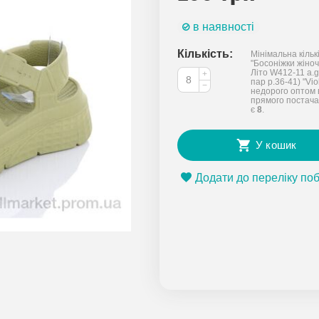
в наявності
Кількість:
Мінімальна кільк
"Босоніжки жіночі
Літо W412-11 a.g
+
пар р.36-41) "Vio
−
недорого оптом 
прямого постача
є
8
.
У кошик
Додати до переліку по