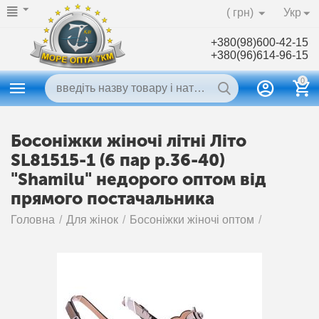
( грн)
Укр
+380(98)600-42-15
+380(96)614-96-15
0
Босоніжки жіночі літні Літо
SL81515-1 (6 пар р.36-40)
"Shamilu" недорого оптом від
прямого постачальника
Головна
/
Для жінок
/
Босоніжки жіночі оптом
/