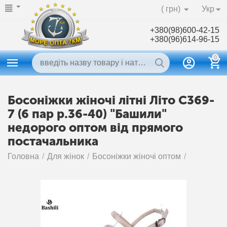
( грн)
Укр
+380(98)600-42-15
+380(96)614-96-15
0
Босоніжки жіночі літні Літо C369-
7 (6 пар р.36-40) "Башили"
недорого оптом від прямого
постачальника
Головна
/
Для жінок
/
Босоніжки жіночі оптом
/