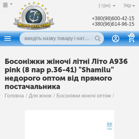
( грн)
Укр
+380(98)600-42-15
+380(96)614-96-15
0
Босоніжки жіночі літні Літо A936
pink (8 пар р.36-41) "Shamilu"
недорого оптом від прямого
постачальника
Головна
/
Для жінок
/
Босоніжки жіночі оптом
/