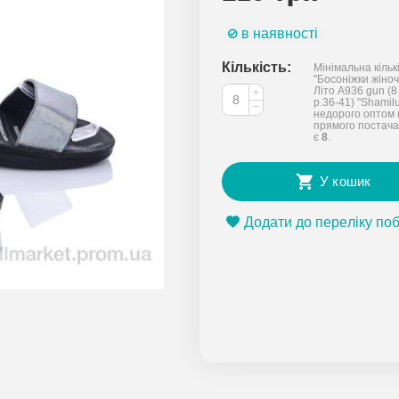
в наявності
Кількість:
Мінімальна кільк
"Босоніжки жіночі
Літо A936 gun (8
+
р.36-41) "Shamil
−
недорого оптом 
прямого постача
є
8
.
У кошик
Додати до переліку по