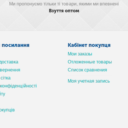
Ми пропонуємо тільки ті товари, якими ми впевнені
Взуття оптом
і посилання
Кабінет покупця
Мои заказы
 доставка
Отложенные товары
овернення
Список сравнения
сітка
Моя учетная запись
 конфіденційності
йту
окупців