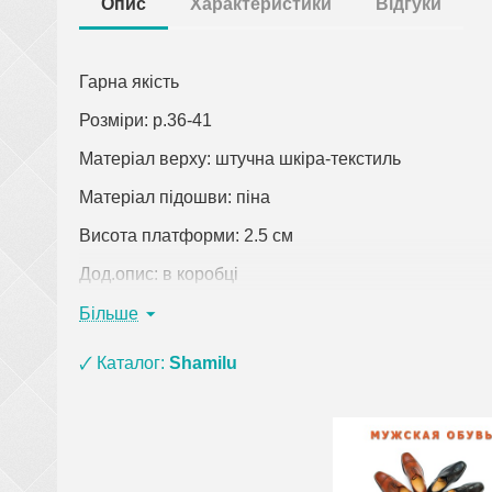
Опис
Характеристики
Відгуки
Гарна якість
Розміри: р.36-41
Матеріал верху: штучна шкіра-текстиль
Матеріал підошви: піна
Висота платформи: 2.5 см
Дод.опис: в коробці
Колір: графіт
Більше
Країна виробник: Китай
🗸 Каталог:
Shamilu
Клацніть по посиланню, щоб відкрити докладний о
При замовленні одягу (крім верхнього) на суму 
взуття з матеріалу ЕВА, ПВХ та піни) і оплаті
рюкзаки, сумки, покривала, постільна білизна