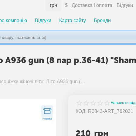
грн
$
Доставка і оплата
Відгуки
ро компанію
Відгуки
Карта сайту
Бренди
о A936 gun (8 пар р.36-41) "Sha
Босоніжки жіночі літні Літо A936 gun (8 пар р.36-41) "Shamilu" недорого оптом від прямого постачальника
Написати від
КОД:
R0843-ART_762031
210
грн