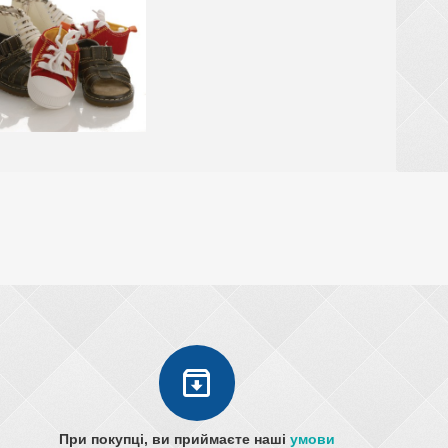
При покупці, ви приймаєте наші
умови