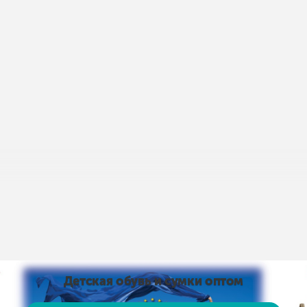
пис умов доставки і оплати:
Умови доставки та оплати
від 15 тис. грн. і оплаті на карту доставка безкоштовно
Детская обувь и сумки оптом
 на карту доставка безкоштовно! Доставка НЕ ​​ОПЛАЧУЄ
, рушники тощо)