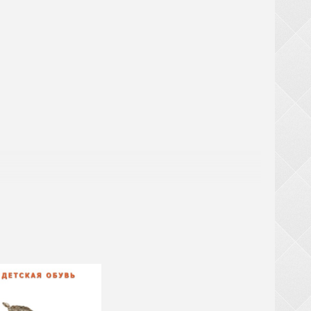
! При замовленні взуття від 20 ящиків (крім
ТЬСЯ за великогабаритний товар (валізи,