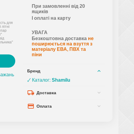
При замовленні від 20
ящиків
І оплаті на карту
ість для
 літні
 пар
УВАГА
u"
Безкоштовна доставка
не
від
льника"
поширюється на взуття з
матеріалу ЕВА, ПВХ та
піни
Бренд
бажань
🗸 Каталог:
Shamilu
Доставка
Оплата