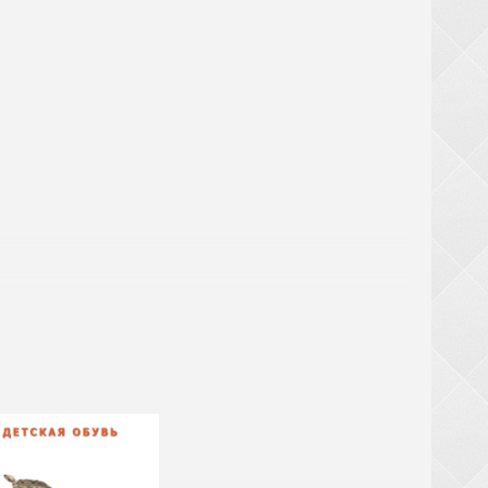
! При замовленні взуття від 20 ящиків (крім
ТЬСЯ за великогабаритний товар (валізи,