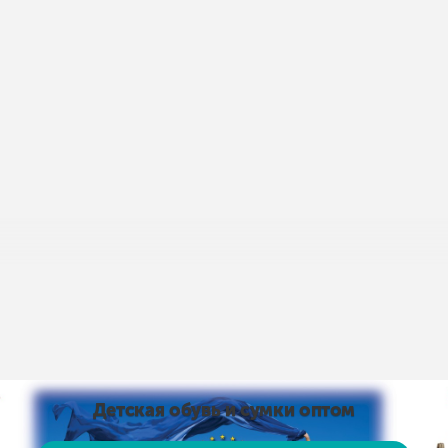
пис умов доставки і оплати:
Умови доставки та оплати
від 15 тис. грн. і оплаті на карту доставка безкоштовно
 на карту доставка безкоштовно! Доставка НЕ ​​ОПЛАЧУЄ
, рушники тощо)
Детская обувь и сумки оптом