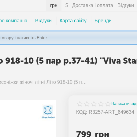
грн
$
Доставка і оплата
Відгуки
ро компанію
Відгуки
Карта сайту
Бренди
о 918-10 (5 пар р.37-41) "Viva St
Босоніжки жіночі літні Літо 918-10 (5 пар р.37-41) "Viva Star" недорого оптом від прямого постачальника
Написати від
КОД:
R3257-ART_649634
799
грн