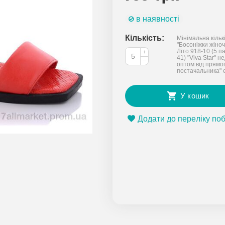
в наявності
Кількість:
Мінімальна кільк
"Босоніжки жіночі
Літо 918-10 (5 па
+
41) "Viva Star" н
−
оптом від прямо
постачальника" 
У кошик
Додати до переліку по