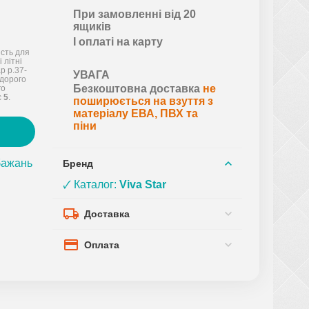
При замовленні від 20
ящиків
І оплаті на карту
ість для
 літні
р р.37-
УВАГА
едорого
Безкоштовна доставка
не
го
є
5
.
поширюється на взуття з
матеріалу ЕВА, ПВХ та
піни
бажань
Бренд
🗸 Каталог:
Viva Star
Доставка
Оплата