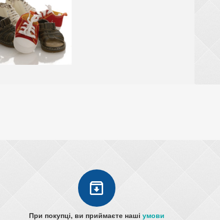
При покупці, ви приймаєте наші
умови