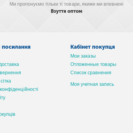
Ми пропонуємо тільки ті товари, якими ми впевнені
Взуття оптом
і посилання
Кабінет покупця
Мои заказы
 доставка
Отложенные товары
овернення
Список сравнения
сітка
Моя учетная запись
 конфіденційності
йту
окупців