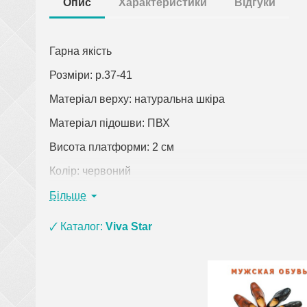
Опис
Характеристики
Відгуки
Гарна якість
Розміри: р.37-41
Матеріал верху: натуральна шкіра
Матеріал підошви: ПВХ
Висота платформи: 2 см
Колір: червоний
Країна виробник: Туреччина
Більше
Клацніть по посиланню, щоб відкрити докладний о
🗸 Каталог:
Viva Star
При замовленні одягу (крім верхнього) на суму 
взуття з матеріалу ЕВА, ПВХ та піни) і оплаті
рюкзаки, сумки, покривала, постільна білизна