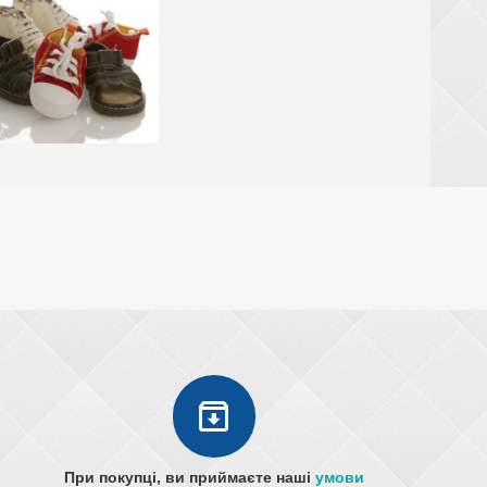
При покупці, ви приймаєте наші
умови