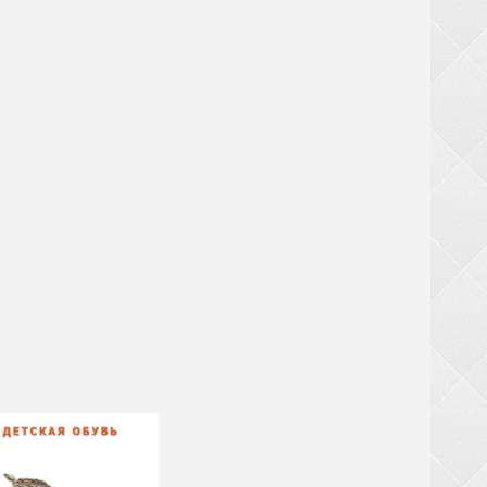
! При замовленні взуття від 20 ящиків (крім
ТЬСЯ за великогабаритний товар (валізи,