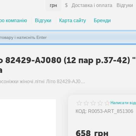
грн
$
Доставка і оплата
Відгуки
ро компанію
Відгуки
Карта сайту
Бренди
то 82429-AJ080 (12 пар р.37-42)
а
Босоніжки жіночі літні Літо 82429-AJ080 (12 пар р.37-42) "Fabullok" недорого оптом від прямого постачальника
Написати від
КОД:
R0053-ART_851306
658
грн