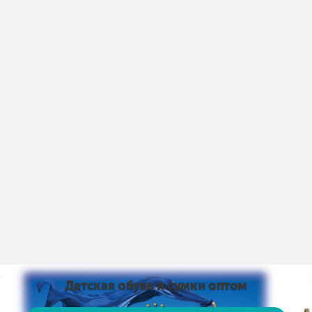
пис умов доставки і оплати:
Умови доставки та оплати
від 15 тис. грн. і оплаті на карту доставка безкоштовно
 на карту доставка безкоштовно! Доставка НЕ ​​ОПЛАЧУЄ
, рушники тощо)
Детская обувь и сумки оптом