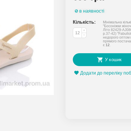
в наявності
Кількість:
Мінімальна кільк
"Босоніжки жіночі
Літо 82429-AJ08
+
р.37-42) "Fabullo
−
недорого оптом 
прямого постача
є
12
.
У кошик
Додати до переліку по