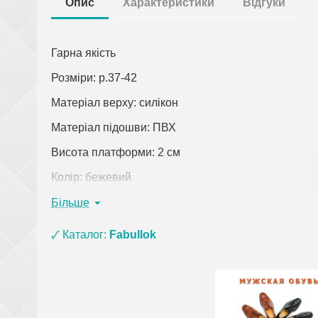
Опис
Характеристики
Відгуки
Гарна якість
Розміри: р.37-42
Матеріал верху: силікон
Матеріал підошви: ПВХ
Висота платформи: 2 см
Колір: бежевий
Країна виробник: Бразилія
Більше
Клацніть по посиланню, щоб відкрити докладний о
🗸 Каталог:
Fabullok
При замовленні одягу (крім верхнього) на суму 
взуття з матеріалу ЕВА, ПВХ та піни) і оплаті
рюкзаки, сумки, покривала, постільна білизна