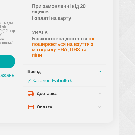
При замовленні від 20
ящиків
І оплаті на карту
ість для
 літні
0 (12 пар
УВАГА
k"
Безкоштовна доставка
не
від
льника"
поширюється на взуття з
матеріалу ЕВА, ПВХ та
піни
Бренд
бажань
🗸 Каталог:
Fabullok
Доставка
Оплата