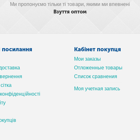
Ми пропонуємо тільки ті товари, якими ми впевнені
Взуття оптом
і посилання
Кабінет покупця
Мои заказы
 доставка
Отложенные товары
овернення
Список сравнения
сітка
Моя учетная запись
 конфіденційності
йту
окупців