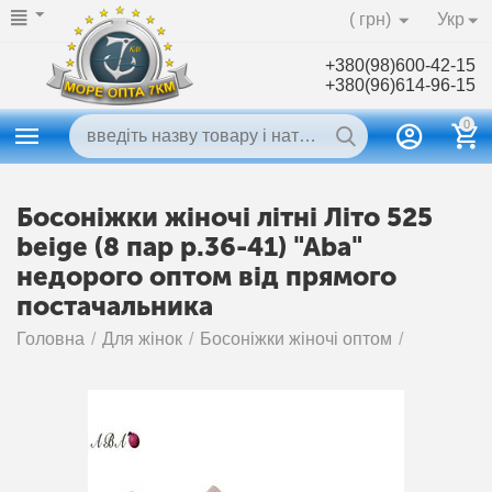
( грн)
Укр
+380(98)600-42-15
+380(96)614-96-15
0
Босоніжки жіночі літні Літо 525
beige (8 пар р.36-41) "Aba"
недорого оптом від прямого
постачальника
Головна
/
Для жінок
/
Босоніжки жіночі оптом
/