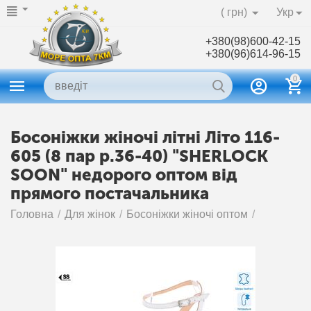
( грн)
Укр
+380(98)600-42-15
+380(96)614-96-15
0
Босоніжки жіночі літні Літо 116-
605 (8 пар р.36-40) "SHERLOCK
SOON" недорого оптом від
прямого постачальника
Головна
/
Для жінок
/
Босоніжки жіночі оптом
/