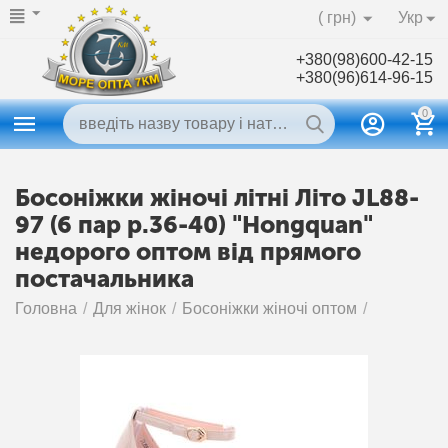
( грн)
Укр
+380(98)600-42-15
+380(96)614-96-15
0
Босоніжки жіночі літні Літо JL88-
97 (6 пар р.36-40) "Hongquan"
недорого оптом від прямого
постачальника
Головна
/
Для жінок
/
Босоніжки жіночі оптом
/