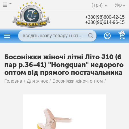
( грн)
Укр
+380(98)600-42-15
+380(96)614-96-15
0
Босоніжки жіночі літні Літо J10 (6
пар р.36-41) "Hongquan" недорого
оптом від прямого постачальника
Головна
/
Для жінок
/
Босоніжки жіночі оптом
/