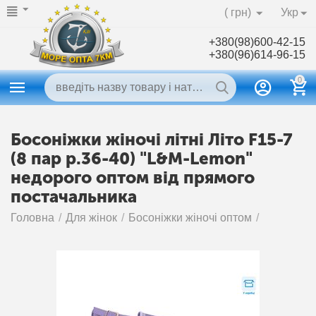
( грн)
Укр
+380(98)600-42-15
+380(96)614-96-15
0
Босоніжки жіночі літні Літо F15-7
(8 пар р.36-40) "L&M-Lemon"
недорого оптом від прямого
постачальника
Головна
/
Для жінок
/
Босоніжки жіночі оптом
/