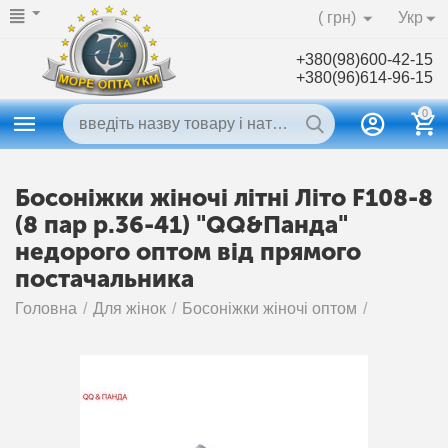
( грн)
Укр
+380(98)600-42-15
+380(96)614-96-15
0
Босоніжки жіночі літні Літо F108-8
(8 пар р.36-41) "QQ&Панда"
недорого оптом від прямого
постачальника
Головна
/
Для жінок
/
Босоніжки жіночі оптом
/