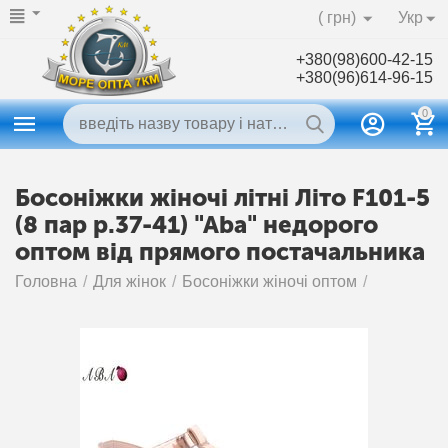
( грн)
Укр
+380(98)600-42-15
+380(96)614-96-15
0
Босоніжки жіночі літні Літо F101-5
(8 пар р.37-41) "Aba" недорого
оптом від прямого постачальника
Головна
/
Для жінок
/
Босоніжки жіночі оптом
/