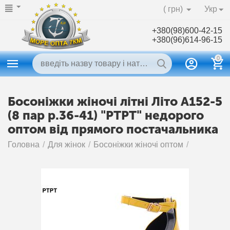
( грн)
Укр
+380(98)600-42-15
+380(96)614-96-15
0
Босоніжки жіночі літні Літо A152-5
(8 пар р.36-41) "PTPT" недорого
оптом від прямого постачальника
Головна
/
Для жінок
/
Босоніжки жіночі оптом
/