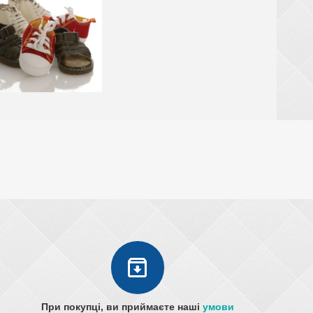
При покупці, ви приймаєте наші
умови