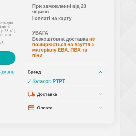
При замовленні від 20
ящиків
І оплаті на карту
ість для
 літні
 р.36-41)
УВАГА
 оптом
Безкоштовна доставка
не
є
8
.
поширюється на взуття з
матеріалу ЕВА, ПВХ та
піни
бажань
Бренд
🗸 Каталог:
PTPT
Доставка
Оплата