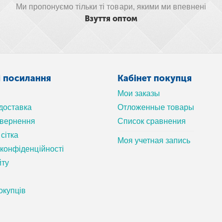
Ми пропонуємо тільки ті товари, якими ми впевнені
Взуття оптом
і посилання
Кабінет покупця
Мои заказы
 доставка
Отложенные товары
овернення
Список сравнения
сітка
Моя учетная запись
 конфіденційності
йту
окупців