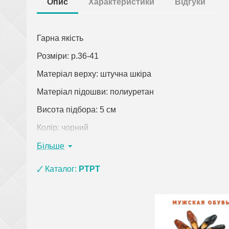
Опис
Характеристики
Відгуки
Гарна якість
Розміри: р.36-41
Матеріал верху: штучна шкіра
Матеріал підошви: полиуретан
Висота підбора: 5 см
Колір: чорний
Країна виробник: Китай
Більше
Клацніть по посиланню, щоб відкрити докладний о
🗸 Каталог:
PTPT
При замовленні одягу (крім верхнього) на суму 
взуття з матеріалу ЕВА, ПВХ та піни) і оплаті
рюкзаки, сумки, покривала, постільна білизна