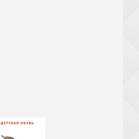
! При замовленні взуття від 20 ящиків (крім
ТЬСЯ за великогабаритний товар (валізи,