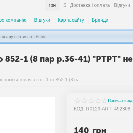
грн
$
Доставка і оплата
Відгуки
ро компанію
Відгуки
Карта сайту
Бренди
о 852-1 (8 пар р.36-41) "PTPT" 
Босоніжки жіночі літні Літо 852-1 (8 пар р.36-41) "PTPT" недорого оптом від прямого постачальника
Написати від
КОД:
R0129-ART_492308
140
грн