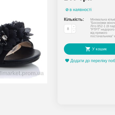
в наявності
Кількість:
Мінімальна кільк
"Босоніжки жіночі
Літо 852-1 (8 пар
+
"PTPT" недорого
−
від прямого
постачальника" 
У кошик
Додати до переліку по