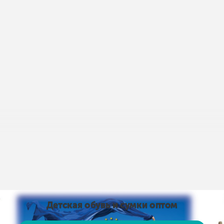
пис умов доставки і оплати:
Умови доставки та оплати
від 15 тис. грн. і оплаті на карту доставка безкоштовно
 на карту доставка безкоштовно! Доставка НЕ ​​ОПЛАЧУЄ
, рушники тощо)
Детская обувь и сумки оптом