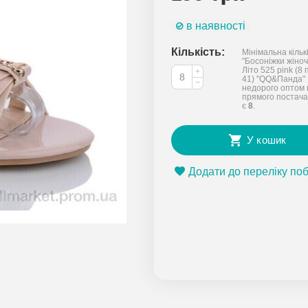
в наявності
Кількість:
Мінімальна кільк
"Босоніжки жіночі
Літо 525 pink (8 
+
41) "QQ&Панда"
−
недорого оптом 
прямого постача
є
8
.
У кошик
Додати до переліку по