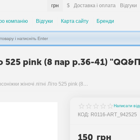
грн
$
Доставка і оплата
Відгуки
ро компанію
Відгуки
Карта сайту
Бренди
то 525 pink (8 пар р.36-41) "QQ
Босоніжки жіночі літні Літо 525 pink (8 пар р.36-41) "QQ&Панда" недорого оптом від прямого постачальника
Написати від
КОД:
R0116-ART_942525
150
грн