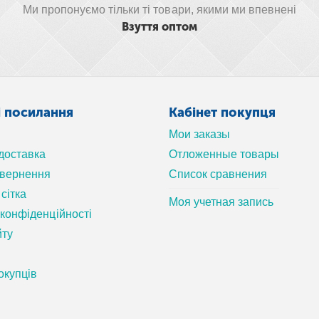
Ми пропонуємо тільки ті товари, якими ми впевнені
Взуття оптом
і посилання
Кабінет покупця
Мои заказы
 доставка
Отложенные товары
овернення
Список сравнения
сітка
Моя учетная запись
 конфіденційності
йту
окупців