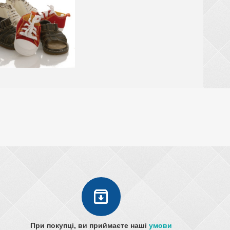
При покупці, ви приймаєте наші
умови