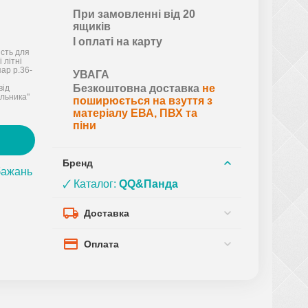
При замовленні від 20
ящиків
І оплаті на карту
ість для
 літні
пар р.36-
УВАГА
Безкоштовна доставка
не
від
льника"
поширюється на взуття з
матеріалу ЕВА, ПВХ та
піни
Бренд
бажань
🗸 Каталог:
QQ&Панда
Доставка
Оплата