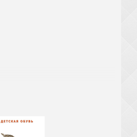
! При замовленні взуття від 20 ящиків (крім
ТЬСЯ за великогабаритний товар (валізи,