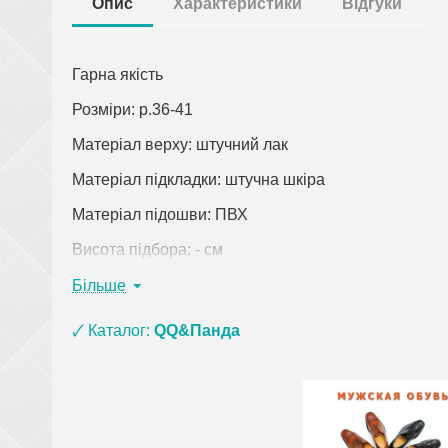
Опис
Характеристики
Відгуки
Гарна якість
Розміри: р.36-41
Матеріал верху: штучний лак
Матеріал підкладки: штучна шкіра
Матеріал підошви: ПВХ
Висота підбора: - см
Висота платформи: 2 см
Більше
Колір: рожевий
🗸 Каталог:
QQ&Панда
Країна виробник: Китай
Клацніть по посиланню, щоб відкрити докладний о
При замовленні одягу (крім верхнього) на суму 
взуття з матеріалу ЕВА, ПВХ та піни) і оплаті