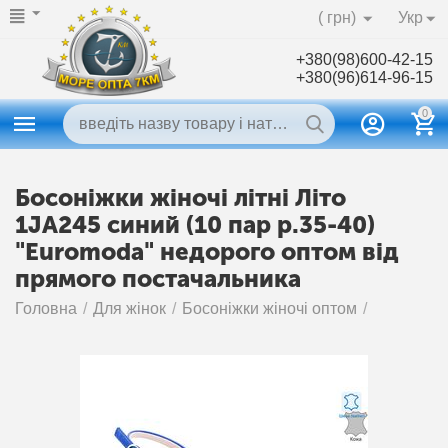
( грн)
Укр
+380(98)600-42-15
+380(96)614-96-15
0
Босоніжки жіночі літні Літо
1JA245 синий (10 пар р.35-40)
"Euromoda" недорого оптом від
прямого постачальника
Головна
/
Для жінок
/
Босоніжки жіночі оптом
/