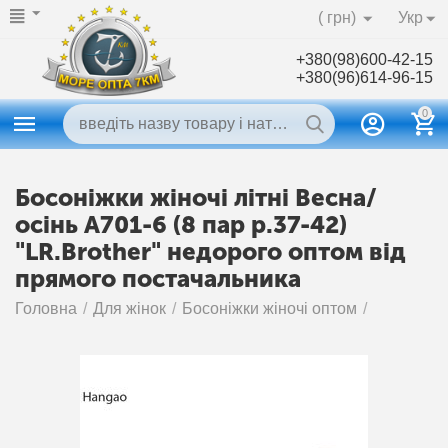
( грн)
Укр
+380(98)600-42-15
+380(96)614-96-15
0
Босоніжки жіночі літні Весна/
осінь A701-6 (8 пар р.37-42)
"LR.Brother" недорого оптом від
прямого постачальника
Головна
/
Для жінок
/
Босоніжки жіночі оптом
/