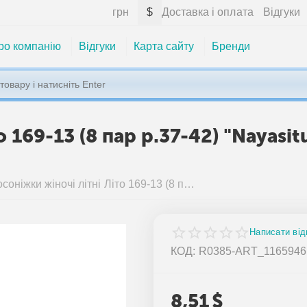
грн
$
Доставка і оплата
Відгуки
ро компанію
Відгуки
Карта сайту
Бренди
о 169-13 (8 пар р.37-42) "Nayasi
Босоніжки жіночі літні Літо 169-13 (8 пар р.37-42) "Nayasitun" недорого оптом від прямого постачальника
Написати від
КОД:
R0385-ART_1165946
8,51
$