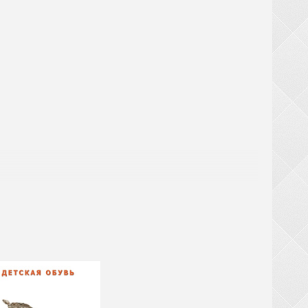
! При замовленні взуття від 20 ящиків (крім
ТЬСЯ за великогабаритний товар (валізи,