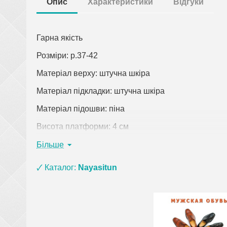
Опис
Характеристики
Відгуки
Гарна якість
Розміри: р.37-42
Матеріал верху: штучна шкіра
Матеріал підкладки: штучна шкіра
Матеріал підошви: піна
Висота платформи: 4 см
Колір: бежевий
Більше
Країна виробник: Китай
🗸 Каталог:
Nayasitun
Клацніть по посиланню, щоб відкрити докладний о
При замовленні одягу (крім верхнього) на суму 
взуття з матеріалу ЕВА, ПВХ та піни) і оплаті
рюкзаки, сумки, покривала, постільна білизна