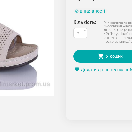
в наявності
Кількість:
Мінімальна кільк
"Босоніжки жіночі
Літо 169-13 (8 па
+
42) "Nayasitun" 
−
оптом від прямо
постачальника" 
У кошик
Додати до переліку по