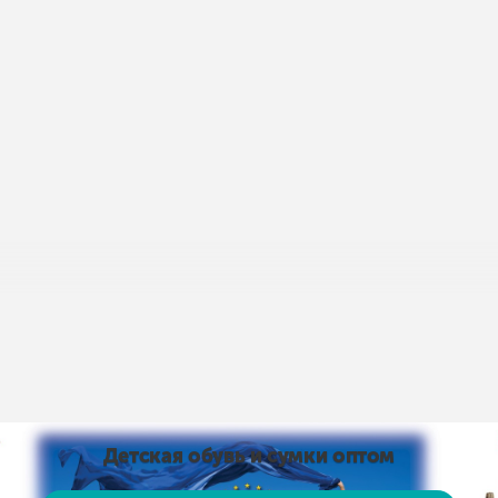
пис умов доставки і оплати:
Умови доставки та оплати
від 15 тис. грн. і оплаті на карту доставка безкоштовно
Детская обувь и сумки оптом
 на карту доставка безкоштовно! Доставка НЕ ​​ОПЛАЧУЄ
, рушники тощо)