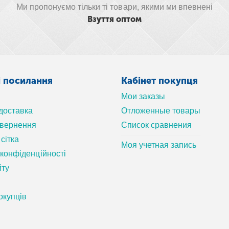
Ми пропонуємо тільки ті товари, якими ми впевнені
Взуття оптом
і посилання
Кабінет покупця
Мои заказы
 доставка
Отложенные товары
овернення
Список сравнения
сітка
Моя учетная запись
 конфіденційності
йту
окупців