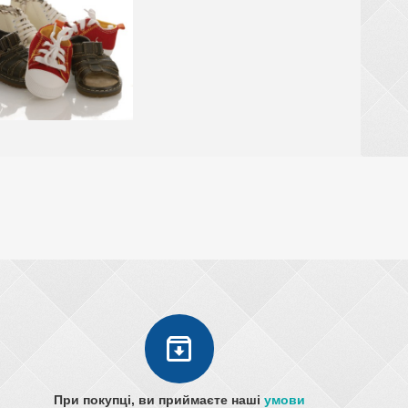
При покупці, ви приймаєте наші
умови