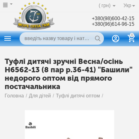
( грн)
Укр
+380(98)600-42-15
+380(96)614-96-15
0
Туфлі дитячі зручні Весна/осінь
H6562-13 (8 пар р.36-41) "Башили"
недорого оптом від прямого
постачальника
Головна
/
Для дітей
/
Туфлі дитячі оптом
/