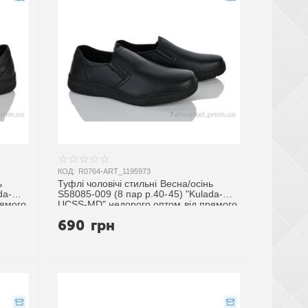
КОД:
R0764-ART_1195973
ь
Туфлі чоловічі стильні Весна/осінь
da-
S58085-009 (8 пар р.40-45) "Kulada-
рямого
UCSS-MD" недорого оптом від прямого
постачальника
690
грн