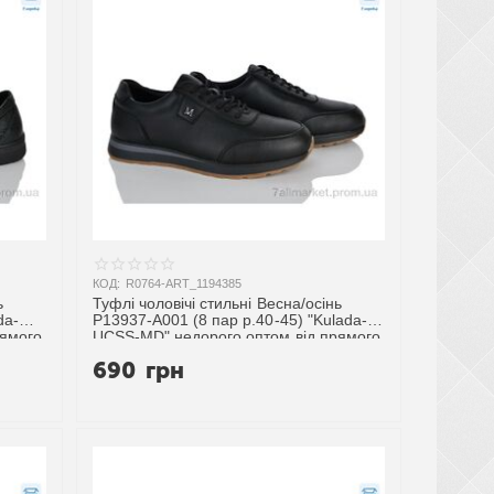
КОД:
R0764-ART_1194385
ь
Туфлі чоловічі стильні Весна/осінь
da-
P13937-A001 (8 пар р.40-45) "Kulada-
рямого
UCSS-MD" недорого оптом від прямого
постачальника
690
грн