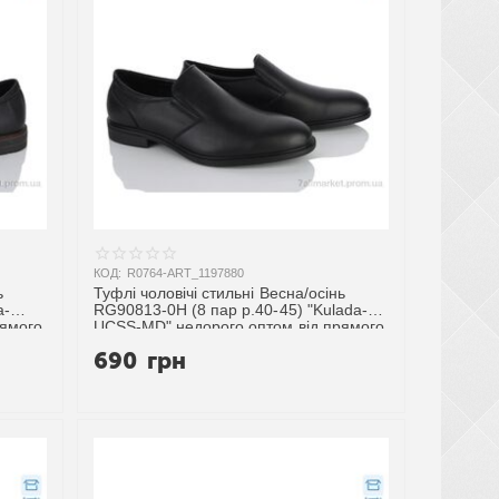
КОД:
R0764-ART_1197880
ь
Туфлі чоловічі стильні Весна/осінь
a-
RG90813-0H (8 пар р.40-45) "Kulada-
рямого
UCSS-MD" недорого оптом від прямого
постачальника
690
грн