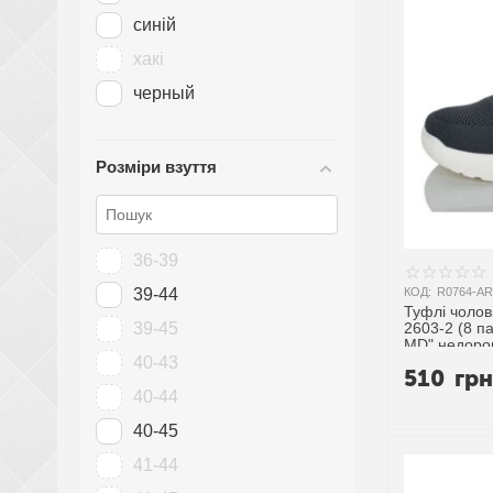
синій
хакі
черный
Розміри взуття
36-39
КОД:
R0764-AR
39-44
Туфлі чолові
2603-2 (8 п
39-45
MD" недорог
постачальн
40-43
510
гр
40-44
40-45
41-44