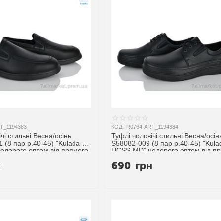
T_1194383
КОД:
R0764-ART_1194384
чі стильні Весна/осінь
Туфлі чоловічі стильні Весна/осін
 (8 пар р.40-45) "Kulada-
S58082-009 (8 пар р.40-45) "Kula
едорого оптом від прямого
UCSS-MD" недорого оптом від п
ика
постачальника
н
690
грн