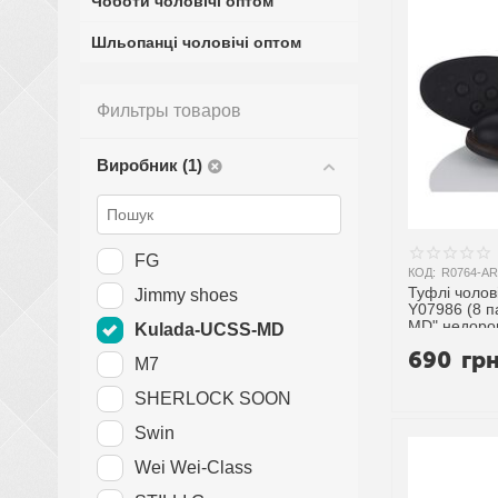
Чоботи чоловічі оптом
Шльопанці чоловічі оптом
Фильтры товаров
Виробник (1)
FG
КОД:
R0764-AR
Туфлі чолові
Jimmy shoes
Y07986 (8 п
MD" недорог
Kulada-UCSS-MD
постачальн
690
гр
M7
SHERLOCK SOON
Swin
Wei Wei-Class