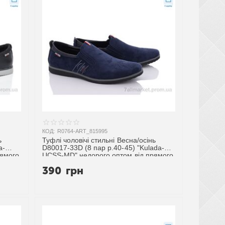
КОД:
R0764-ART_815995
ь
Туфлі чоловічі стильні Весна/осінь
a-
D80017-33D (8 пар р.40-45) "Kulada-
рямого
UCSS-MD" недорого оптом від прямого
постачальника
390
грн