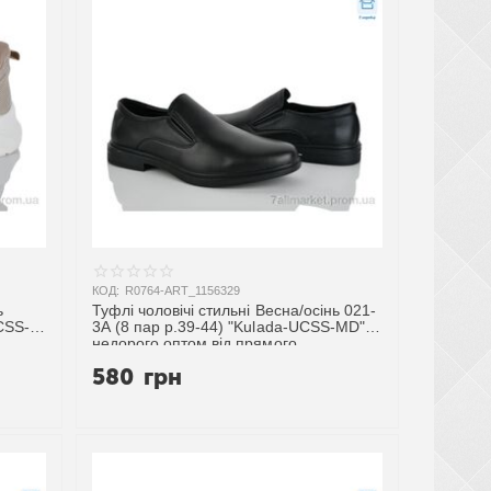
КОД:
R0764-ART_1156329
ь
Туфлі чоловічі стильні Весна/осінь 021-
CSS-
3A (8 пар р.39-44) "Kulada-UCSS-MD"
недорого оптом від прямого
постачальника
580
грн