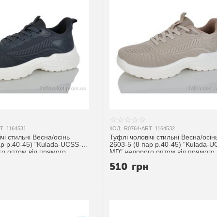
T_1164531
КОД:
R0764-ART_1164532
чі стильні Весна/осінь
Туфлі чоловічі стильні Весна/осін
ар р.40-45) "Kulada-UCSS-
2603-5 (8 пар р.40-45) "Kulada-U
о оптом від прямого
MD" недорого оптом від прямого
ика
постачальника
н
510
грн