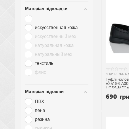
Матеріал підкладки
-
искусственная кожа
искусственный мех
натуральная кожа
натуральный мех
текстиль
флис
КОД:
R0764-AR
Туфлі чолові
V25196-A001
UCSS-MD" н
Матеріал підошви
постачальн
690
гр
ПВХ
пена
резина
силикон