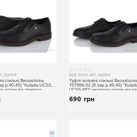
T_1197878
КОД:
R0764-ART_1197879
чі стильні Весна/осінь
Туфлі чоловічі стильні Весна/осін
ар р.40-45) "Kulada-UCSS-
Y07986-02 (8 пар р.40-45) "Kulad
о оптом від прямого
UCSS-MD" недорого оптом від п
ика
постачальника
н
690
грн