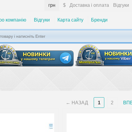
грн
$
Доставка і оплата
Відгуки
ро компанію
Відгуки
Карта сайту
Бренди
НАЗАД
1
2
ВП