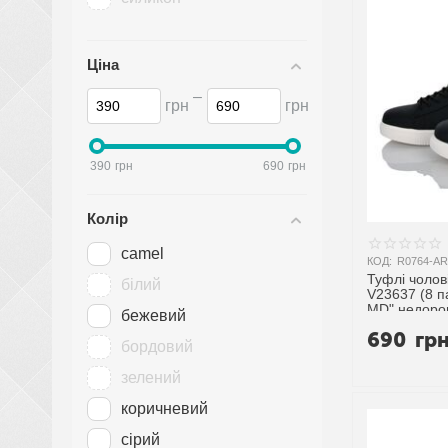
Ціна
–
грн
грн
390
грн
690
грн
Колір
camel
КОД:
R0764-AR
Туфлі чолові
білий
V23637 (8 п
MD" недорог
бежевий
постачальн
690
гр
бордовий
зелений
коричневий
сірий