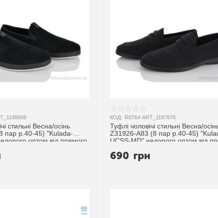
T_1198669
КОД:
R0764-ART_1197876
чі стильні Весна/осінь
Туфлі чоловічі стильні Весна/осін
8 пар р.40-45) "Kulada-
Z31926-A83 (8 пар р.40-45) "Kula
едорого оптом від прямого
UCSS-MD" недорого оптом від п
ика
постачальника
н
690
грн