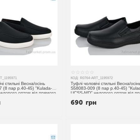
T_1195971
КОД:
R0764-ART_1195972
чі стильні Весна/осінь
Туфлі чоловічі стильні Весна/осін
 (8 пар р.40-45) "Kulada-
S58083-009 (8 пар р.40-45) "Kula
едорого оптом від прямого
UCSS-MD" недорого оптом від п
ика
постачальника
н
690
грн