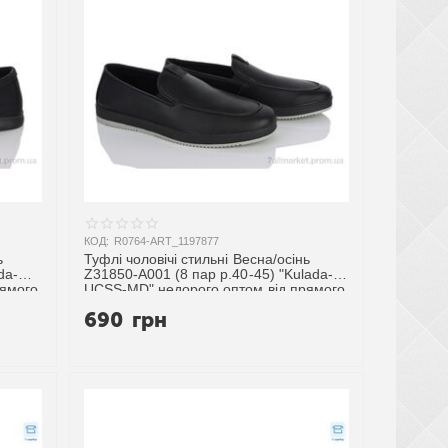
КОД:
R0764-ART_1197877
ь
Туфлі чоловічі стильні Весна/осінь
da-
Z31850-A001 (8 пар р.40-45) "Kulada-
рямого
UCSS-MD" недорого оптом від прямого
постачальника
690
грн