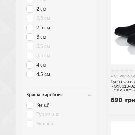
Paolla
2 см
Prime-Opt
2,5 см
PTPT
2.5 см
Red Sun
3 см
SANLIN
3,5 см
U-Chin
3.5 см
VAM
4 см
Violeta
4.5 см
КОД:
R0764-AR
Vladimir
Туфлі чолові
RG90813-02 
YZY
UCSS-MD" н
Країна виробник
постачальн
690
гр
Захар-Gold
Китай
Туреччина
Україна