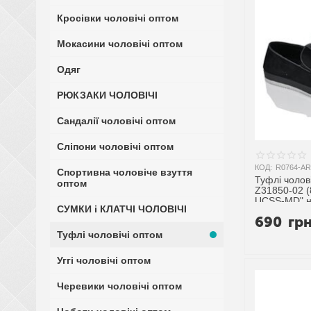
Кросівки чоловічі оптом
Мокасини чоловічі оптом
Одяг
РЮКЗАКИ ЧОЛОВІЧІ
Сандалії чоловічі оптом
Сліпони чоловічі оптом
КОД:
R0764-AR
Спортивна чоловіче взуття
Туфлі чолові
оптом
Z31850-02 (
UCSS-MD" н
СУМКИ і КЛАТЧІ ЧОЛОВІЧІ
постачальн
690
гр
Туфлі чоловічі оптом
Уггі чоловічі оптом
Черевики чоловічі оптом