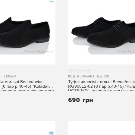
T_1195974
КОД:
R0764-ART_1195726
чі стильні Весна/осінь
Туфлі чоловічі стильні Весна/осін
(8 пар р.40-45) "Kulada-
RG90812-02 (8 пар р.40-45) "Kul
едорого оптом від прямого
UCSS-MD" недорого оптом від п
ика
постачальника
н
690
грн