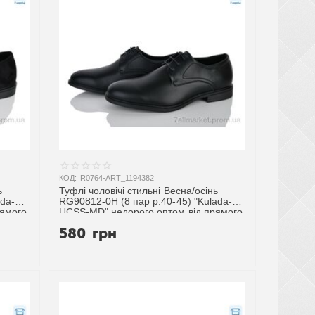
КОД:
R0764-ART_1194382
ь
Туфлі чоловічі стильні Весна/осінь
ada-
RG90812-0H (8 пар р.40-45) "Kulada-
рямого
UCSS-MD" недорого оптом від прямого
постачальника
580
грн