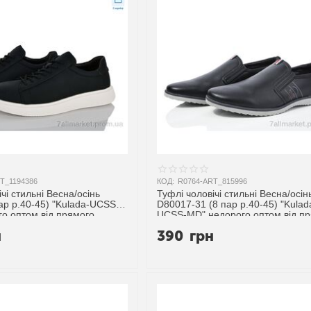
T_1194386
КОД:
R0764-ART_815996
чі стильні Весна/осінь
Туфлі чоловічі стильні Весна/осін
ар р.40-45) "Kulada-UCSS-
D80017-31 (8 пар р.40-45) "Kulad
о оптом від прямого
UCSS-MD" недорого оптом від п
ика
постачальника
н
390
грн