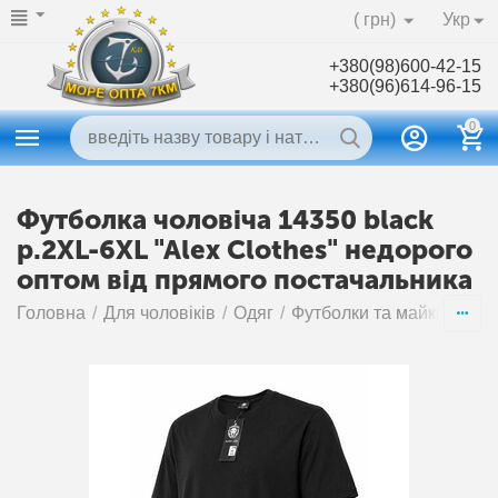
( грн)
Укр
+380(98)600-42-15
+380(96)614-96-15
0
Футболка чоловіча 14350 black
р.2XL-6XL "Alex Clothes" недорого
оптом від прямого постачальника
Головна
/
Для чоловіків
/
Одяг
/
Футболки та майки чолов