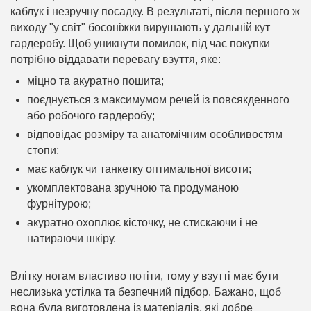
каблук і незручну посадку. В результаті, після першого ж
виходу "у світ" босоніжки вирушають у дальній кут
гардеробу. Щоб уникнути помилок, під час покупки
потрібно віддавати перевагу взуття, яке:
міцно та акуратно пошита;
поєднується з максимумом речей із повсякденного
або робочого гардеробу;
відповідає розміру та анатомічним особливостям
стопи;
має каблук чи танкетку оптимальної висоти;
укомплектована зручною та продуманою
фурнітурою;
акуратно охоплює кісточку, не стискаючи і не
натираючи шкіру.
Влітку ногам властиво потіти, тому у взутті має бути
неслизька устілка та безпечний підбор. Бажано, щоб
вона була виготовлена із матеріалів, які добре