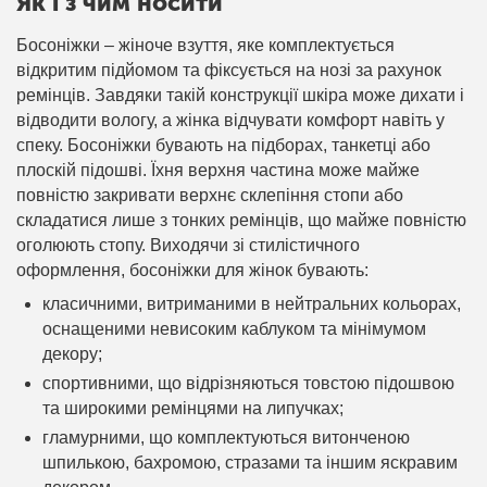
Як і з чим носити
Босоніжки – жіноче взуття, яке комплектується
відкритим підйомом та фіксується на нозі за рахунок
ремінців. Завдяки такій конструкції шкіра може дихати і
відводити вологу, а жінка відчувати комфорт навіть у
спеку. Босоніжки бувають на підборах, танкетці або
плоскій підошві. Їхня верхня частина може майже
повністю закривати верхнє склепіння стопи або
складатися лише з тонких ремінців, що майже повністю
оголюють стопу. Виходячи зі стилістичного
оформлення, босоніжки для жінок бувають:
класичними, витриманими в нейтральних кольорах,
оснащеними невисоким каблуком та мінімумом
декору;
спортивними, що відрізняються товстою підошвою
та широкими ремінцями на липучках;
гламурними, що комплектуються витонченою
шпилькою, бахромою, стразами та іншим яскравим