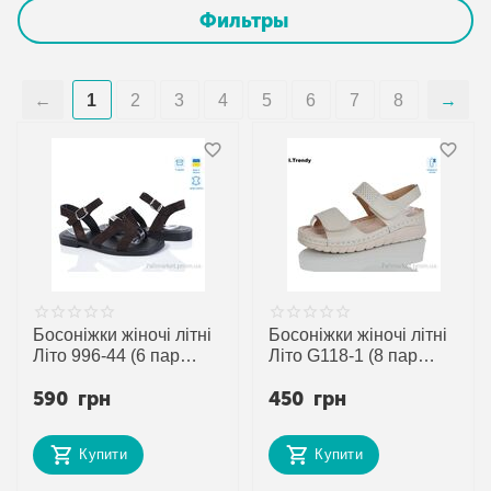
Фильтры
1
2
3
4
5
6
7
8
Босоніжки жіночі літні
Босоніжки жіночі літні
Літо 996-44 (6 пар
Літо G118-1 (8 пар
р.36-40) "Ailinda"
р.37-42) "Trendy"
590
грн
450
грн
недорого оптом від
недорого оптом від
прямого
прямого
постачальника
постачальника
Купити
Купити