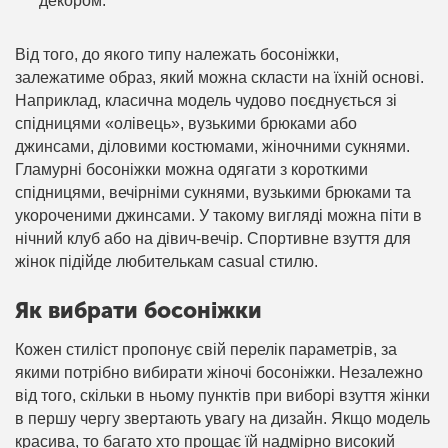
декором.
Від того, до якого типу належать босоніжки,
залежатиме образ, який можна скласти на їхній основі.
Наприклад, класична модель чудово поєднується зі
спідницями «олівець», вузькими брюками або
джинсами, діловими костюмами, жіночними сукнями.
Гламурні босоніжки можна одягати з короткими
спідницями, вечірніми сукнями, вузькими брюками та
укороченими джинсами. У такому вигляді можна піти в
нічний клуб або на дівич-вечір. Спортивне взуття для
жінок підійде любителькам casual стилю.
Як вибрати босоніжки
Кожен стиліст пропонує свій перелік параметрів, за
якими потрібно вибирати жіночі босоніжки. Незалежно
від того, скільки в ньому пунктів при виборі взуття жінки
в першу чергу звертають увагу на дизайн. Якщо модель
красива, то багато хто прощає їй надмірно високий