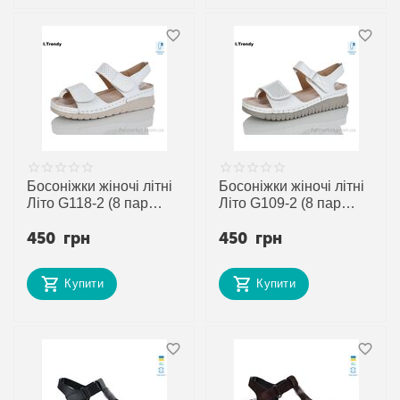
Босоніжки жіночі літні
Босоніжки жіночі літні
Літо G118-2 (8 пар
Літо G109-2 (8 пар
р.37-42) "Trendy"
р.37-42) "Trendy"
450
грн
450
грн
недорого оптом від
недорого оптом від
прямого
прямого
постачальника
постачальника
Купити
Купити